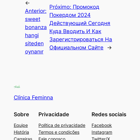
←
Próximo:
Промокод
Anterior:
Покердом 2024
sweet
Действующий Сегодня
bonanza
Куда Вводить И Как
hangi
Зарегистрироваться На
siteden
Официальном Сайте
→
oynanır
Clínica Feminna
Sobre
Privacidade
Redes sociais
Equipe
Política de privacidade
Facebook
História
Termos e condições
Instagram
Carreiras
Fale conosco
Twitter/X