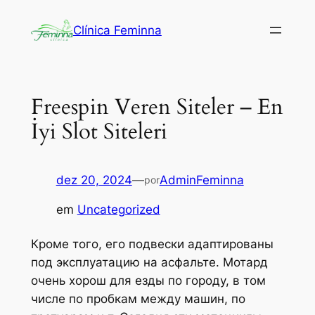
Pular
Clínica Feminna
para
o
conteúdo
Freespin Veren Siteler – En
İyi Slot Siteleri
dez 20, 2024
—
AdminFeminna
por
em
Uncategorized
Кроме того, его подвески адаптированы
под эксплуатацию на асфальте. Мотард
очень хорош для езды по городу, в том
числе по пробкам между машин, по