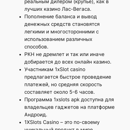
реальным дилером (крупье), как в
лучших казино Лас-Вегаса.
Пополнение баланса и вывод
денежных средств становятся
легкими и многосторонними с
использованием различных
способов.
РКН не дремлет и так или иначе
добирается до всех онлайн казино.
Участникам 1xSlot casino
предлагается быстрое проведение
платежей, но средняя скорость
составляет около 5-6 часов.
Программа 1xslots apk доступна для
владельцев гаджетов на платформе
Андроид.
1XSlots Casino – это по-своему
уникальный продукт в мире