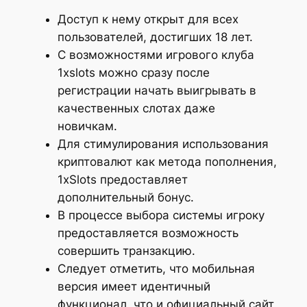
Доступ к нему открыт для всех
пользователей, достигших 18 лет.
С возможностями игрового клуба
1xslots можно сразу после
регистрации начать выигрывать в
качественных слотах даже
новичкам.
Для стимулирования использования
криптовалют как метода пополнения,
1xSlots предоставляет
дополнительный бонус.
В процессе выбора системы игроку
предоставляется возможность
совершить транзакцию.
Следует отметить, что мобильная
версия имеет идентичный
функционал, что и официальный сайт