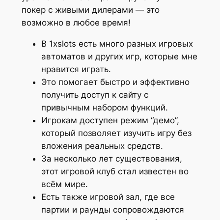
покер с живыми дилерами — это
возможно в любое время!
В 1xslots есть много разных игровых
автоматов и других игр, которые мне
нравится играть.
Это помогает быстро и эффективно
получить доступ к сайту с
привычным набором функций.
Игрокам доступен режим “демо”,
который позволяет изучить игру без
вложения реальных средств.
За несколько лет существования,
этот игровой клуб стал известен во
всём мире.
Есть также игровой зал, где все
партии и раунды сопровождаются