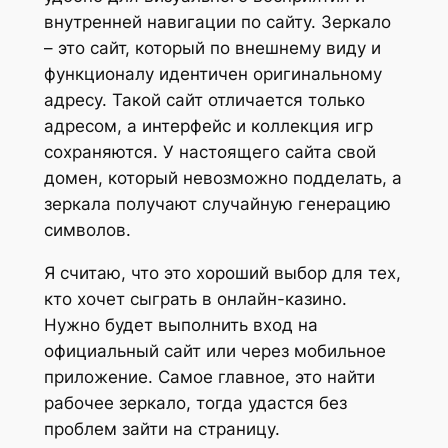
внутренней навигации по сайту. Зеркало
– это сайт, который по внешнему виду и
функционалу идентичен оригинальному
адресу. Такой сайт отличается только
адресом, а интерфейс и коллекция игр
сохраняются. У настоящего сайта свой
домен, который невозможно подделать, а
зеркала получают случайную генерацию
символов.
Я считаю, что это хороший выбор для тех,
кто хочет сыграть в онлайн-казино.
Нужно будет выполнить вход на
официальный сайт или через мобильное
приложение. Самое главное, это найти
рабочее зеркало, тогда удастся без
проблем зайти на страницу.