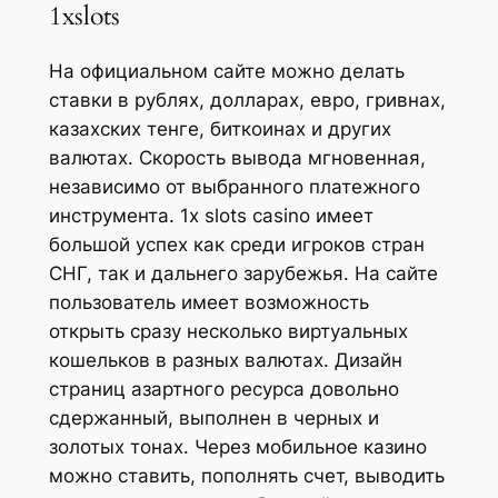
1xslots
На официальном сайте можно делать
ставки в рублях, долларах, евро, гривнах,
казахских тенге, биткоинах и других
валютах. Скорость вывода мгновенная,
независимо от выбранного платежного
инструмента. 1x slots casino имеет
большой успех как среди игроков стран
СНГ, так и дальнего зарубежья. На сайте
пользователь имеет возможность
открыть сразу несколько виртуальных
кошельков в разных валютах. Дизайн
страниц азартного ресурса довольно
сдержанный, выполнен в черных и
золотых тонах. Через мобильное казино
можно ставить, пополнять счет, выводить