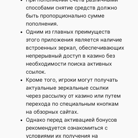
способами снятие средств должно
быть пропорционально сумме
пополнения.
Одним из главных преимуществ
этого приложения является наличие
встроенных зеркал, обеспечивающих
непрерывный доступ в казино без
необходимости поиска активных
ссылок.
Кроме того, игроки могут получать
актуальные зеркальные ссылки
через рассылку от казино или путем
перехода по специальным кнопкам
на обзорных сайтах.
Однако перед активацией бонусов
рекомендуется ознакомиться с
условиями их получения на