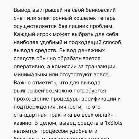
Вывод выигрышей на свой банковский
счет или электронный кошелек теперь
осуществляется без лишних проблем.
Каждый игрок может выбрать для себя
наиболее удобный и подходящий способ
вывода средств. Вывод денежных
средств обычно обрабатывается
оперативно, а комиссии за транзакции
минимальны или отсутствуют вовсе.
Важно отметить, что для вывода
выигрышей возможно потребуется
прохождение процедуры верификации и
подтверждения личности, но это
стандартная практика во всех онлайн-
казино. В целом, вывод средств в 1xSlots
является процессом удобным и