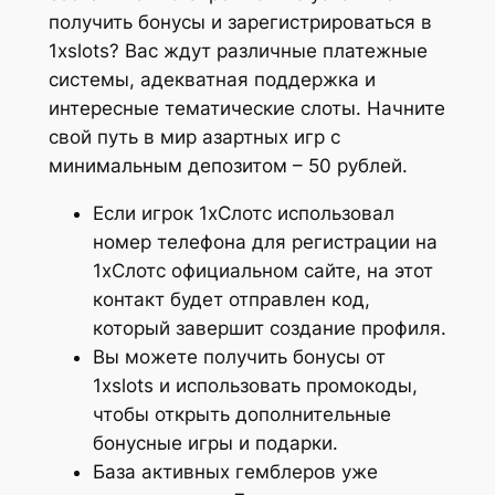
получить бонусы и зарегистрироваться в
1xslots? Вас ждут различные платежные
системы, адекватная поддержка и
интересные тематические слоты. Начните
свой путь в мир азартных игр с
минимальным депозитом – 50 рублей.
Если игрок 1хСлотс использовал
номер телефона для регистрации на
1хСлотс официальном сайте, на этот
контакт будет отправлен код,
который завершит создание профиля.
Вы можете получить бонусы от
1xslots и использовать промокоды,
чтобы открыть дополнительные
бонусные игры и подарки.
База активных гемблеров уже