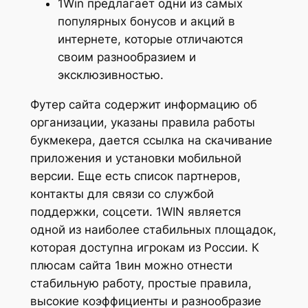
1Win предлагает одни из самых
популярных бонусов и акций в
интернете, которые отличаются
своим разнообразием и
эксклюзивностью.
Футер сайта содержит информацию об
организации, указаны правила работы
букмекера, дается ссылка на скачивание
приложения и установки мобильной
версии. Еще есть список партнеров,
контакты для связи со службой
поддержки, соцсети. 1WIN является
одной из наиболее стабильных площадок,
которая доступна игрокам из России. К
плюсам сайта 1вин можно отнести
стабильную работу, простые правила,
высокие коэффициенты и разнообразие