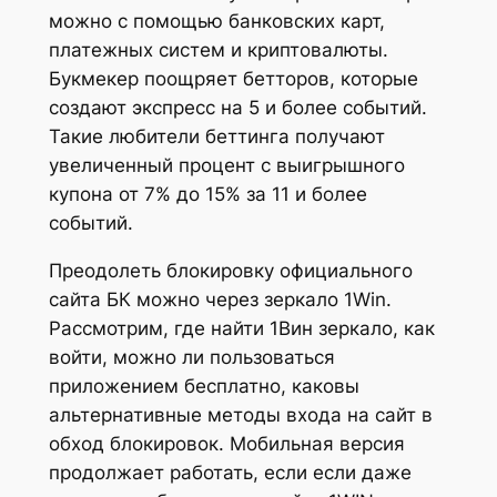
можно с помощью банковских карт,
платежных систем и криптовалюты.
Букмекер поощряет бетторов, которые
создают экспресс на 5 и более событий.
Такие любители беттинга получают
увеличенный процент с выигрышного
купона от 7% до 15% за 11 и более
событий.
Преодолеть блокировку официального
сайта БК можно через зеркало 1Win.
Рассмотрим, где найти 1Вин зеркало, как
войти, можно ли пользоваться
приложением бесплатно, каковы
альтернативные методы входа на сайт в
обход блокировок. Мобильная версия
продолжает работать, если если даже