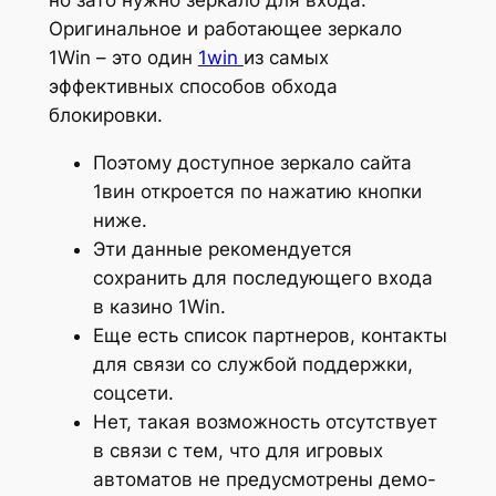
но зато нужно зеркало для входа.
Оригинальное и работающее зеркало
1Win – это один
1win
из самых
эффективных способов обхода
блокировки.
Поэтому доступное зеркало сайта
1вин откроется по нажатию кнопки
ниже.
Эти данные рекомендуется
сохранить для последующего входа
в казино 1Win.
Еще есть список партнеров, контакты
для связи со службой поддержки,
соцсети.
Нет, такая возможность отсутствует
в связи с тем, что для игровых
автоматов не предусмотрены демо-