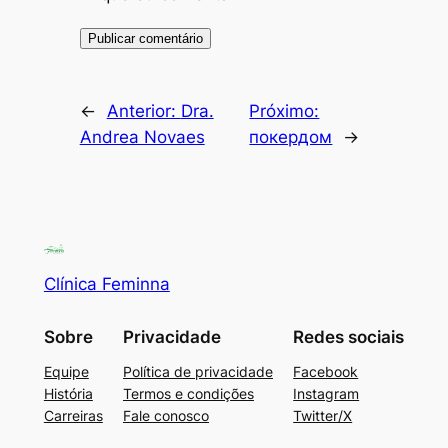
←
Anterior:
Dra.
Próximo:
Andrea Novaes
покердом
→
Clínica Feminna
Sobre
Privacidade
Redes sociais
Equipe
Política de privacidade
Facebook
História
Termos e condições
Instagram
Carreiras
Fale conosco
Twitter/X