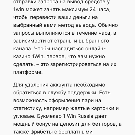
отправки запроса на вывод средств у
1win может занять максимум 24 часа,
чтобы перевести ваши деньги на
выбранный вами метод вывода. Обычно
запросы выполняются в течение часа, в
зависимости от страны и выбранного
канала. Чтобы насладиться онлайн-
казино 1Win, первое, что вам нужно
сделать, – это зарегистрироваться на их
платформе.
Для удаления аккаунта необходимо
обратиться в службу поддержки. Есть
возможность оформления пари на
статистику, например желтые карточки и
угловые. Букмекер 1 Win Russia дает
мощный бонус на депозит для бетторов, а
также фрибеты с бесплатными