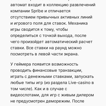
автомат входит в коллекцию развлечений
компании Spribe и отличается
отсутствием привычных активных линий
и игрового поля для ставок. Механика
игры сводится к тому, чтобы
определиться с точкой выхода, после
чего произойдет автоматический расчет
ставки. Все ставки на раунд можно
посмотреть в левой части экрана.
У геймера появится возможность
проводить финансовые транзакции,
играть с денежными ставками, запускать
любые типы игр (из раздела Live-casino в
том числе). Как и в случае с
видеослотами, для игр с живым дилером
не предусмотрен деморежим. После