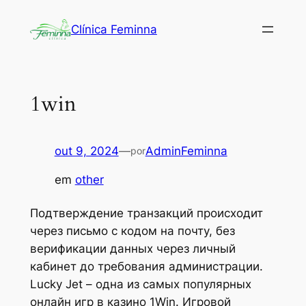
Pular
Clínica Feminna
para
o
conteúdo
1win
out 9, 2024
—
AdminFeminna
por
em
other
Подтверждение транзакций происходит
через письмо с кодом на почту, без
верификации данных через личный
кабинет до требования администрации.
Lucky Jet – одна из самых популярных
онлайн игр в казино 1Win. Игровой