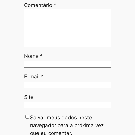
Comentário
*
Nome
*
E-mail
*
Site
Salvar meus dados neste
navegador para a próxima vez
que eu comentar.