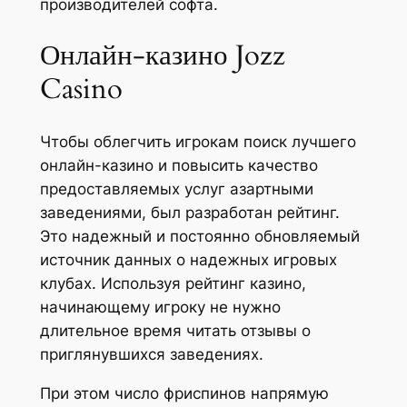
производителей софта.
Онлайн-казино Jozz
Casino
Чтобы облегчить игрокам поиск лучшего
онлайн-казино и повысить качество
предоставляемых услуг азартными
заведениями, был разработан рейтинг.
Это надежный и постоянно обновляемый
источник данных о надежных игровых
клубах. Используя рейтинг казино,
начинающему игроку не нужно
длительное время читать отзывы о
приглянувшихся заведениях.
При этом число фриспинов напрямую