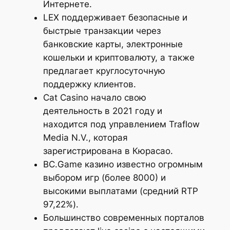
Интернете.
LEX поддерживает безопасные и
быстрые транзакции через
банковские карты, электронные
кошельки и криптовалюту, а также
предлагает круглосуточную
поддержку клиентов.
Cat Casino начало свою
деятельность в 2021 году и
находится под управлением Traflow
Media N.V., которая
зарегистрирована в Кюрасао.
BC.Game казино известно огромным
выбором игр (более 8000) и
высокими выплатами (средний RTP
97,22%).
Большинство современных порталов