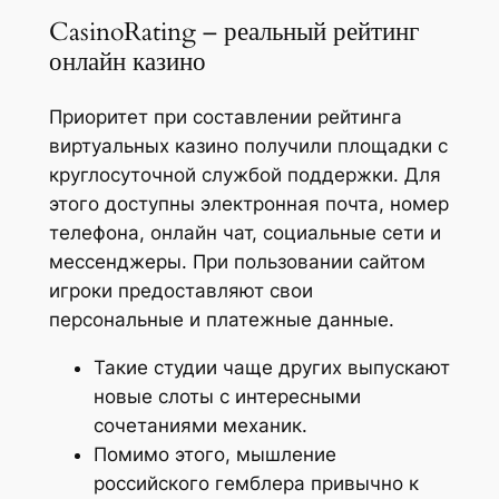
CasinoRating – реальный рейтинг
онлайн казино
Приоритет при составлении рейтинга
виртуальных казино получили площадки с
круглосуточной службой поддержки. Для
этого доступны электронная почта, номер
телефона, онлайн чат, социальные сети и
мессенджеры. При пользовании сайтом
игроки предоставляют свои
персональные и платежные данные.
Такие студии чаще других выпускают
новые слоты с интересными
сочетаниями механик.
Помимо этого, мышление
российского гемблера привычно к