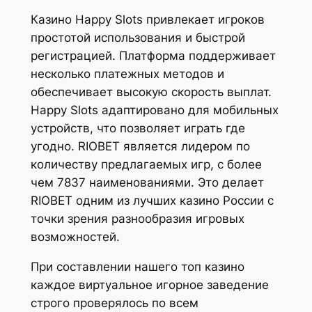
Казино Happy Slots привлекает игроков
простотой использования и быстрой
регистрацией. Платформа поддерживает
несколько платежных методов и
обеспечивает высокую скорость выплат.
Happy Slots адаптировано для мобильных
устройств, что позволяет играть где
угодно. RIOBET является лидером по
количеству предлагаемых игр, с более
чем 7837 наименованиями. Это делает
RIOBET одним из лучших казино России с
точки зрения разнообразия игровых
возможностей.
При составлении нашего топ казино
каждое виртуальное игорное заведение
строго проверялось по всем