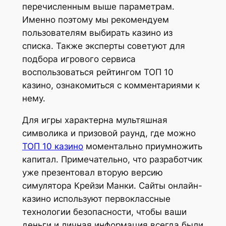
перечисленным выше параметрам.
Именно поэтому мы рекомендуем
пользователям выбирать казино из
списка. Также эксперты советуют для
подбора игрового сервиса
воспользоваться рейтингом ТОП 10
казино, ознакомиться с комментариями к
нему.
Для игры характерна мультяшная
символика и призовой раунд, где можно
ТОП 10 казино
моментально приумножить
капитал. Примечательно, что разработчик
уже презентовал вторую версию
симулятора Крейзи Манки. Сайты онлайн-
казино используют первоклассные
технологии безопасности, чтобы ваши
деньги и личная информация всегда были