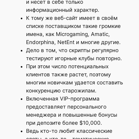
и несет в себе только
информационный характер.
К тому же веб-сайт имеет в своём
списке поставщиком такие громкие
имена, как Microgaming, Amatic,
Endorphina, NetEnt и многие другие.
Дело в том, что скрипты регулярно
тестируют игорные клубы повторно.
При этом число потенциальных
клиентов также растет, поэтому
многим новичкам удается составить
конкуренцию старожилам.
Включенная VIP-программа
предоставляет персонального
менеджера и повышенные бонусы
при депозите более $10,000.
Ведь кто-то любит классические
слоты, а кто-то – тематические.