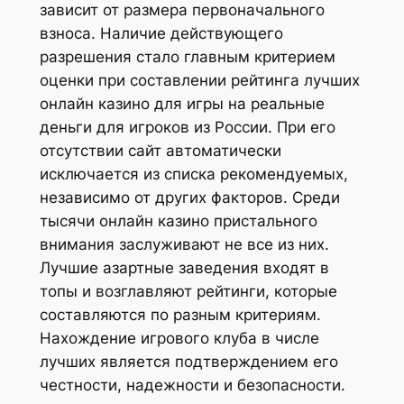
зависит от размера первоначального
взноса. Наличие действующего
разрешения стало главным критерием
оценки при составлении рейтинга лучших
онлайн казино для игры на реальные
деньги для игроков из России. При его
отсутствии сайт автоматически
исключается из списка рекомендуемых,
независимо от других факторов. Среди
тысячи онлайн казино пристального
внимания заслуживают не все из них.
Лучшие азартные заведения входят в
топы и возглавляют рейтинги, которые
составляются по разным критериям.
Нахождение игрового клуба в числе
лучших является подтверждением его
честности, надежности и безопасности.