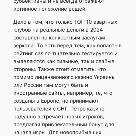
субъективны и не всегда отражают
истинное положение вещей.
Дело в том, что только ТОП 10 азартных
клубов на реальные деньги в 2024
составлен по конкретным заслугам
зеркала. То есть перед тем, как попасть в
рейтинг casino тщательно тестируется и
выявляются как сильные, так и слабые
стороны. Также стоит отметить, что
помимо лицензионного казино Украины
или России там могут быть и
иностранные сайты, например, те, что
созданы в Европе, но принимают
пользователей с СНГ. Ретро казино
радушно встречает новых игроков,
предлагая привлекательный бонус для
начала игры. Для новоприбывших