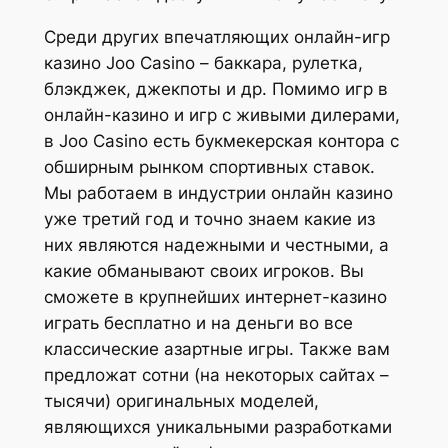
Среди других впечатляющих онлайн-игр
казино Joo Casino – баккара, рулетка,
блэкджек, джекпоты и др. Помимо игр в
онлайн-казино и игр с живыми дилерами,
в Joo Casino есть букмекерская контора с
обширным рынком спортивных ставок.
Мы работаем в индустрии онлайн казино
уже третий год и точно знаем какие из
них являются надежными и честными, а
какие обманывают своих игроков. Вы
сможете в крупнейших интернет-казино
играть бесплатно и на деньги во все
классические азартные игры. Также вам
предложат сотни (на некоторых сайтах –
тысячи) оригинальных моделей,
являющихся уникальными разработками