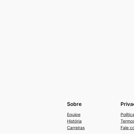
Sobre
Priva
Equipe
Políti
História
Termos
Carreiras
Fale c