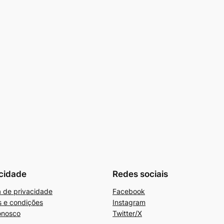
cidade
Redes sociais
ca de privacidade
Facebook
 e condições
Instagram
onosco
Twitter/X