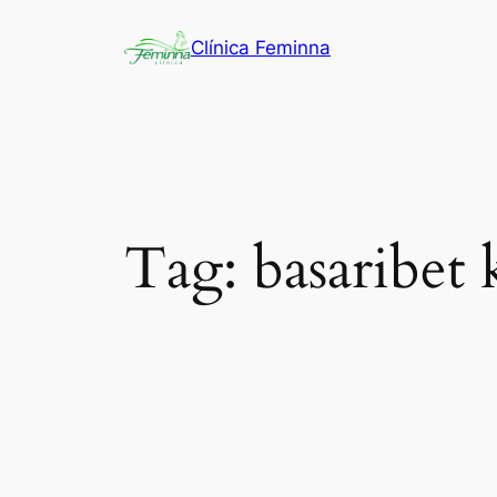
Pular
Clínica Feminna
para
o
conteúdo
Tag:
basaribet