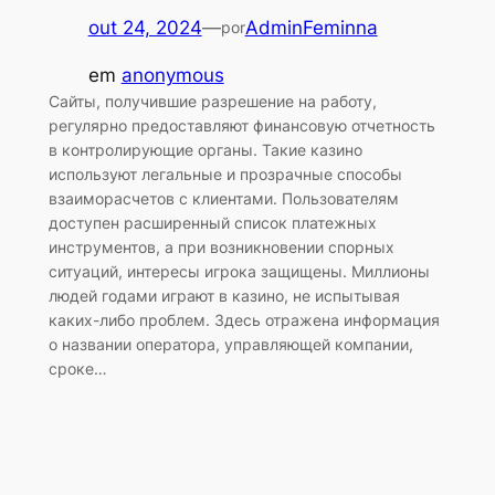
out 24, 2024
—
AdminFeminna
por
em
anonymous
Сайты, получившие разрешение на работу,
регулярно предоставляют финансовую отчетность
в контролирующие органы. Такие казино
используют легальные и прозрачные способы
взаиморасчетов с клиентами. Пользователям
доступен расширенный список платежных
инструментов, а при возникновении спорных
ситуаций, интересы игрока защищены. Миллионы
людей годами играют в казино, не испытывая
каких-либо проблем. Здесь отражена информация
о названии оператора, управляющей компании,
сроке…